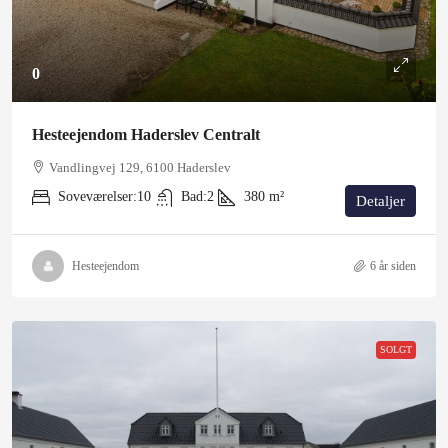
0
Hesteejendom Haderslev Centralt
Vandlingvej 129, 6100 Haderslev
Soveværelser:
10
Bad:
2
380
m²
Detaljer
Hesteejendom
6 år siden
SOLGT