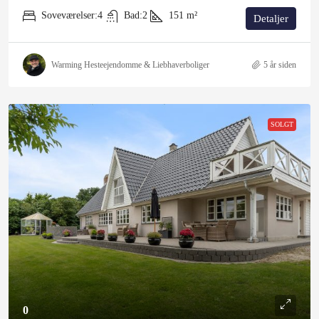
Soveværelser:
4
Bad:
2
151
m²
Detaljer
Warming Hesteejendomme & Liebhaverboliger
5 år siden
SOLGT
0