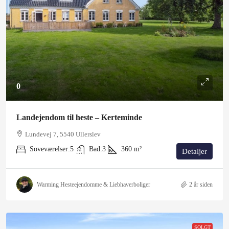
0
Landejendom til heste – Kerteminde
Lundevej 7, 5540 Ullerslev
Soveværelser:
5
Bad:
3
360
m²
Detaljer
Warming Hesteejendomme & Liebhaverboliger
2 år siden
SOLGT