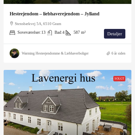
Hesteejendom – liebhaverejendom – Jylland
Stensbækvej 5A, 6510 Gram
Soveværelser:
13
Bad:
4
587
m²
Detaljer
Warming Hesteejendomme & Liebhaverboliger
6 år siden
SOLGT