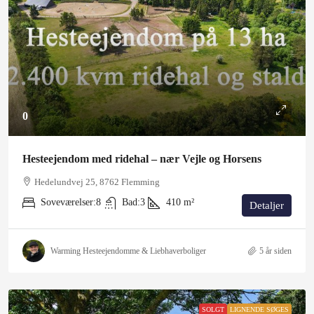
0
Hesteejendom med ridehal – nær Vejle og Horsens
Hedelundvej 25, 8762 Flemming
Soveværelser:
8
Bad:
3
410
m²
Detaljer
Warming Hesteejendomme & Liebhaverboliger
5 år siden
SOLGT
LIGNENDE SØGES