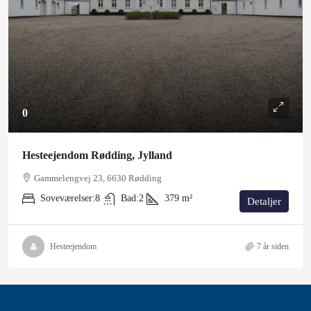
0
Hesteejendom Rødding, Jylland
Gammelengvej 23, 6630 Rødding
Soveværelser:
8
Bad:
2
379
m²
Detaljer
Hesteejendom
7 år siden