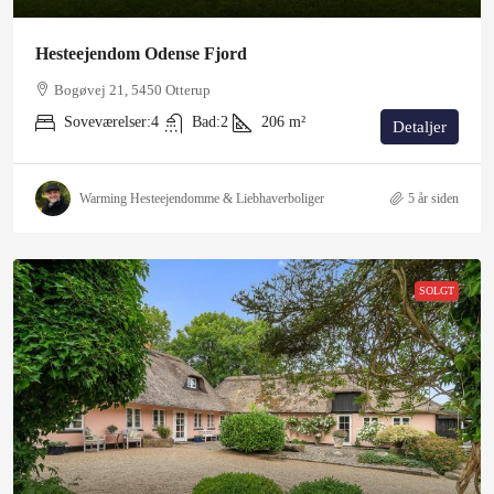
Hesteejendom Odense Fjord
Bogøvej 21, 5450 Otterup
Soveværelser:
4
Bad:
2
206
m²
Detaljer
Warming Hesteejendomme & Liebhaverboliger
5 år siden
SOLGT