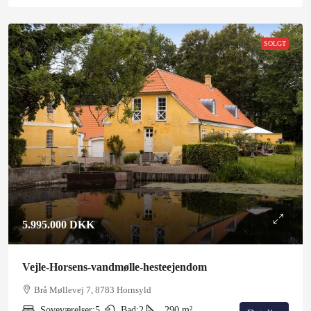
SOLGT
5.995.000 DKK
Vejle-Horsens-vandmølle-hesteejendom
Brå Møllevej 7, 8783 Hornsyld
Soveværelser:
5
Bad:
2
290
m²