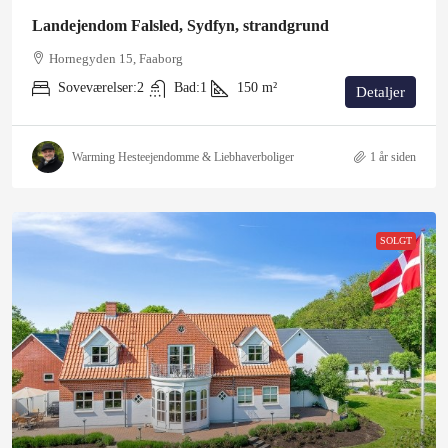
Landejendom Falsled, Sydfyn, strandgrund
Hornegyden 15, Faaborg
Soveværelser:
2
Bad:
1
150
m²
Detaljer
Warming Hesteejendomme & Liebhaverboliger
1 år siden
SOLGT