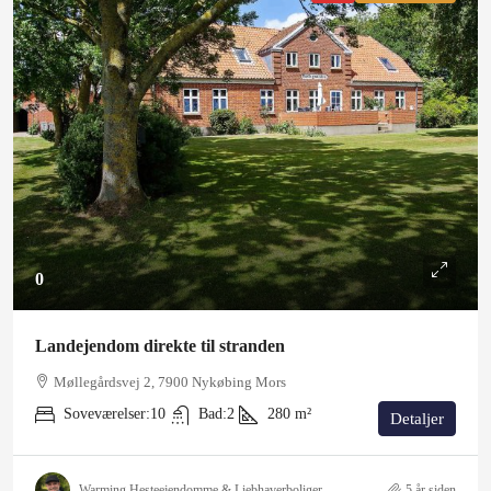
0
Landejendom direkte til stranden
Møllegårdsvej 2, 7900 Nykøbing Mors
Soveværelser:
10
Bad:
2
280
m²
Detaljer
Warming Hesteejendomme & Liebhaverboliger
5 år siden