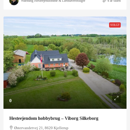
Warming Hesteejendomme & Liebhaverboliger
4 år siden
SOLGT
0
Hesteejendom hobbybrug – Viborg Silkeborg
Østervandetvej 21, 8620 Kjellerup