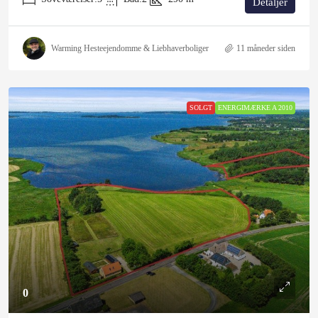
Detaljer
Warming Hesteejendomme & Liebhaverboliger
11 måneder siden
SOLGT
ENERGIMÆRKE A 2010
0