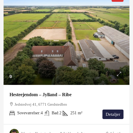
0
Hesteejendom – Jylland – Ribe
Jedstedvej 41, 6771 Gredstedbro
Soveværelser:
4
Bad:
2
251
m²
Detaljer