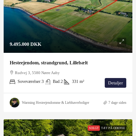
9.495.000 DKK
Hesteejendom, strandgrund, Lillebælt
Rudvej 3, 5580 Nørre Aaby
Soveværelser:
3
Bad:
2
331
m²
Detaljer
Warming Hesteejendomme & Liebhaverboliger
7 dage siden
SOLGT
TÆT PÅ ODENSE