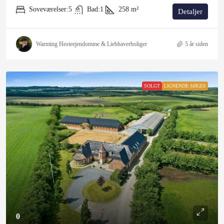
Soveværelser:
5
Bad:
1
258
m²
Detaljer
Warming Hesteejendomme & Liebhaverboliger
5 år siden
SOLGT
LIGNENDE SØGES
0