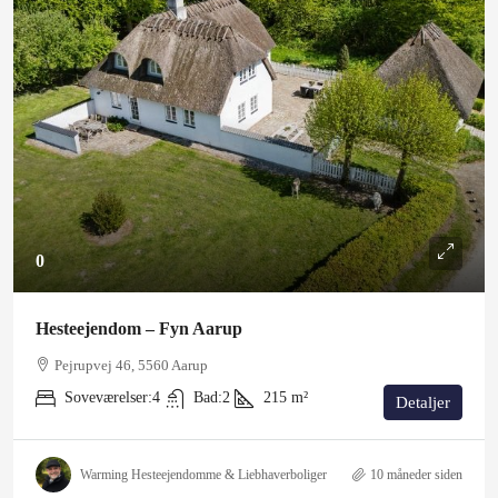
0
Hesteejendom – Fyn Aarup
Pejrupvej 46, 5560 Aarup
Soveværelser:
4
Bad:
2
215
m²
Detaljer
Warming Hesteejendomme & Liebhaverboliger
10 måneder siden