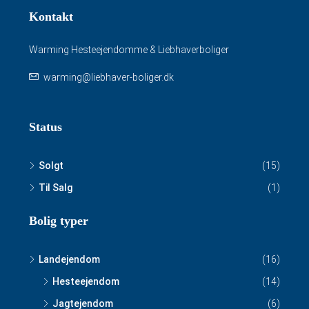
Kontakt
Warming Hesteejendomme & Liebhaverboliger
warming@liebhaver-boliger.dk
Status
Solgt
(15)
Til Salg
(1)
Bolig typer
Landejendom
(16)
Hesteejendom
(14)
Jagtejendom
(6)