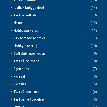
Tæt ved skole
(15)
Idyllisk beliggenhed
(14)
Tæt på indkøb
(13)
Natur
(12)
Hobbyværksted
(11)
Virksomhedsdomicil
(11)
Hobbylandbrug
(10)
Golfklub i nærheden
(9)
Tæt på golfbane
(9)
Egen skov
(7)
Ridehal
(6)
Ridehus
(6)
Tæt på centrum
(6)
Tæt på lystbådehavn
(6)