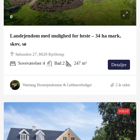
0
Landejendom med mulighed for heste – 34 ha mark,
skov, sø
Sølunden 27, 8620 Kjellerup
Soveværelser:
4
Bad:
2
247
m²
Detaljer
Warming Hesteejendomme & Liebhaverboliger
2 år siden
SOLGT