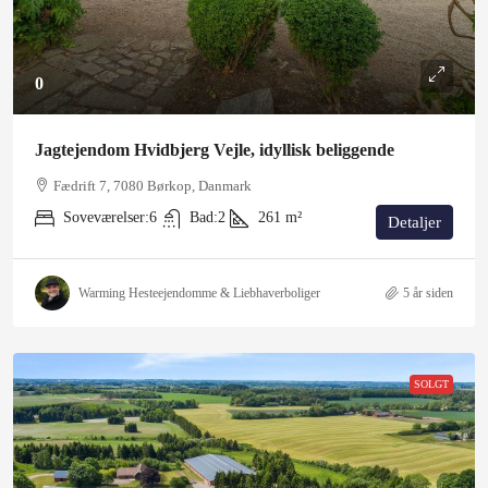
0
Jagtejendom Hvidbjerg Vejle, idyllisk beliggende
Fædrift 7, 7080 Børkop, Danmark
Soveværelser:
6
Bad:
2
261
m²
Detaljer
Warming Hesteejendomme & Liebhaverboliger
5 år siden
SOLGT