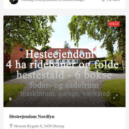
SOLGT
0
Hesteejendom Nordfyn
Hessum Bygade 6, 5450 Otterup