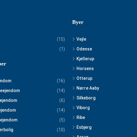
Byer
(15)
Vejle
(1)
Odense
Kjellerup
per
Horsens
Otterup
endom
(16)
Nørre Aaby
eejendom
(14)
Silkeborg
ejendom
(6)
Viborg
ejendom
(14)
Ribe
ejendom
(5)
Esbjerg
erbolig
(10)