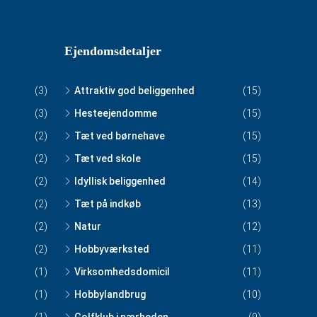
Ejendomsdetaljer
(3)
Attraktiv god beliggenhed
(15)
(3)
Hesteejendomme
(15)
(2)
Tæt ved børnehave
(15)
(2)
Tæt ved skole
(15)
(2)
Idyllisk beliggenhed
(14)
(2)
Tæt på indkøb
(13)
(2)
Natur
(12)
(2)
Hobbyværksted
(11)
(1)
Virksomhedsdomicil
(11)
(1)
Hobbylandbrug
(10)