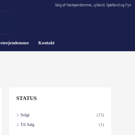
Salg af hestejendomme, Jylland, Sjælland og Fyn
hesteejendomme
Kontakt
STATUS
Solgt
(15)
Til Salg
(1)