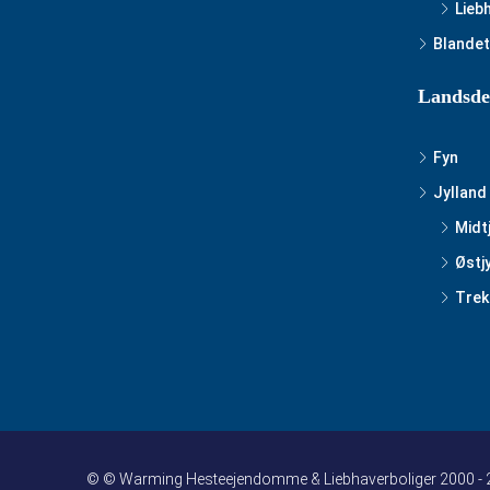
Lieb
Blandet
Landsde
Fyn
Jylland
Midt
Østj
Trek
© © Warming Hesteejendomme & Liebhaverboliger 2000 -