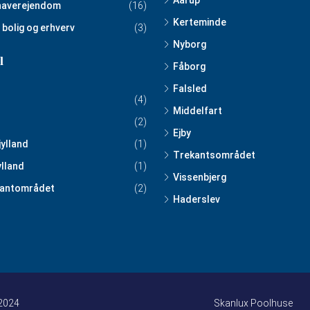
Aarup
haverejendom
(16)
Kerteminde
 bolig og erhverv
(3)
Nyborg
l
Fåborg
Falsled
(4)
Middelfart
(2)
Ejby
jylland
(1)
Trekantsområdet
ylland
(1)
Vissenbjerg
antområdet
(2)
Haderslev
 2024
Skanlux Poolhuse