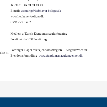
Telefon:
+45
30 50 60 00
E-mail:
warming@liebhaver-boliger.dk
www.liebhaver-boliger.dk
CVR 25381432
Medlem af Dansk Ejendomsmæglerforening
Forsikret via HDI Forsikring
g
Forbruger klager over ejendomsmæglere – Klagenævnet for
lse til
Ejendomsformidling
www.ejendomsmaeglernaevnet.dk
.