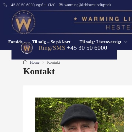
+45 30 50 6000, også til SMS
warming@liebhaver-boliger.dk
Forside
Til salg – Se på kort
Til salg: Listeoversigt
Ring/SMS
+45 30 50 6000
Home
Kontakt
Kontakt