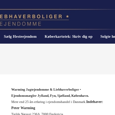
Sælg Hesteejendom
Køberkartotek: Skriv dig op
Solgte 
Warming Jagtejendomme & Liebhaverboliger
•
Ejendomsmægler Jylland, Fyn, Sjælland, København.
Mere end 25 års erfaring i ejendomshandel i Danmark.
Indehaver:
Peter Warming
Trelde Næsvej 236A,
7000 Fredericia