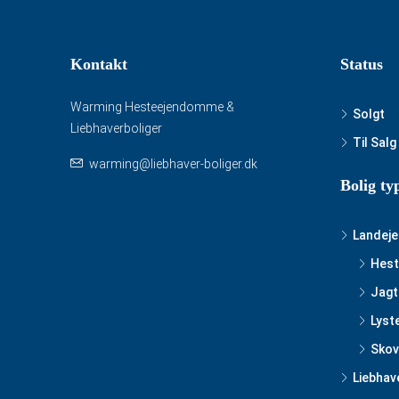
Kontakt
Status
Warming Hesteejendomme &
Solgt
Liebhaverboliger
Til Salg
warming@liebhaver-boliger.dk
Bolig ty
Landej
Hest
Jagt
Lyst
Skov
Liebhav