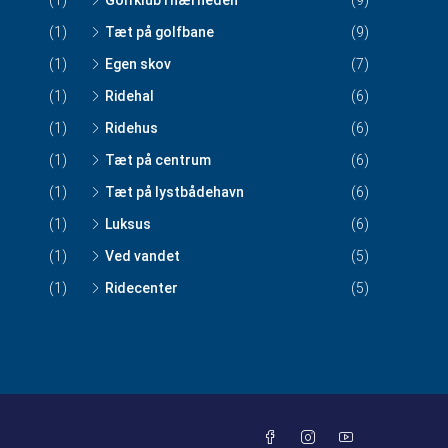
(1)
Golfklub i nærheden
(9)
(1)
Tæt på golfbane
(9)
(1)
Egen skov
(7)
(1)
Ridehal
(6)
(1)
Ridehus
(6)
(1)
Tæt på centrum
(6)
(1)
Tæt på lystbådehavn
(6)
(1)
Luksus
(6)
(1)
Ved vandet
(5)
(1)
Ridecenter
(5)