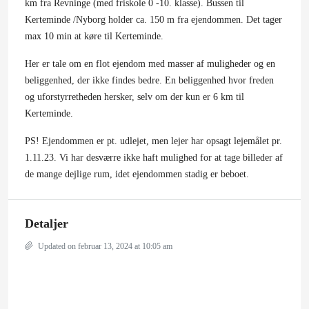
km fra Revninge (med friskole 0 -10. klasse). Bussen til
Kerteminde /Nyborg holder ca. 150 m fra ejendommen. Det tager
max 10 min at køre til Kerteminde.
Her er tale om en flot ejendom med masser af muligheder og en
beliggenhed, der ikke findes bedre. En beliggenhed hvor freden
og uforstyrretheden hersker, selv om der kun er 6 km til
Kerteminde.
PS! Ejendommen er pt. udlejet, men lejer har opsagt lejemålet pr.
1.11.23. Vi har desværre ikke haft mulighed for at tage billeder af
de mange dejlige rum, idet ejendommen stadig er beboet.
Detaljer
Updated on februar 13, 2024 at 10:05 am