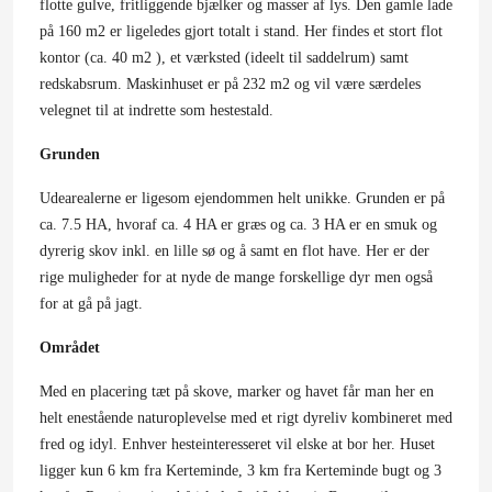
flotte gulve, fritliggende bjælker og masser af lys. Den gamle lade
på 160 m2 er ligeledes gjort totalt i stand. Her findes et stort flot
kontor (ca. 40 m2 ), et værksted (ideelt til saddelrum) samt
redskabsrum. Maskinhuset er på 232 m2 og vil være særdeles
velegnet til at indrette som hestestald.
Grunden
Udearealerne er ligesom ejendommen helt unikke. Grunden er på
ca. 7.5 HA, hvoraf ca. 4 HA er græs og ca. 3 HA er en smuk og
dyrerig skov inkl. en lille sø og å samt en flot have. Her er der
rige muligheder for at nyde de mange forskellige dyr men også
for at gå på jagt.
Området
Med en placering tæt på skove, marker og havet får man her en
helt enestående naturoplevelse med et rigt dyreliv kombineret med
fred og idyl. Enhver hesteinteresseret vil elske at bor her. Huset
ligger kun 6 km fra Kerteminde, 3 km fra Kerteminde bugt og 3