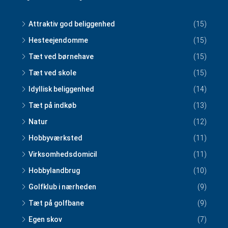
Attraktiv god beliggenhed
(15)
Hesteejendomme
(15)
Tæt ved børnehave
(15)
Tæt ved skole
(15)
Idyllisk beliggenhed
(14)
Tæt på indkøb
(13)
Natur
(12)
Hobbyværksted
(11)
Virksomhedsdomicil
(11)
Hobbylandbrug
(10)
Golfklub i nærheden
(9)
Tæt på golfbane
(9)
Egen skov
(7)