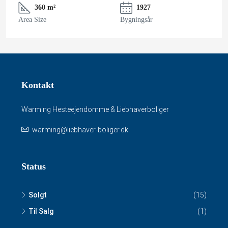
360 m²
1927
Area Size
Bygningsår
Kontakt
Warming Hesteejendomme & Liebhaverboliger
warming@liebhaver-boliger.dk
Status
Solgt
(15)
Til Salg
(1)