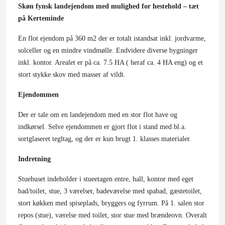
Skøn fynsk landejendom med mulighed for hestehold – tæt
på Kerteminde
En flot ejendom på 360 m2 der er totalt istandsat inkl. jordvarme,
solceller og en mindre vindmølle. Endvidere diverse bygninger
inkl. kontor. Arealet er på ca. 7.5 HA ( heraf ca. 4 HA eng) og et
stort stykke skov med masser af vildt.
Ejendommen
Der er tale om en landejendom med en stor flot have og
indkørsel. Selve ejendommen er gjort flot i stand med bl.a.
sortglaseret tegltag, og der er kun brugt 1. klasses materialer.
Indretning
Stuehuset indeholder i stueetagen entre, hall, kontor med eget
bad/toilet, stue, 3 værelser, badeværelse med spabad, gæstetoilet,
stort køkken med spiseplads, bryggers og fyrrum. På 1. salen stor
repos (stue), værelse med toilet, stor stue med brændeovn. Overalt