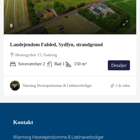
0
Landejendom Falsled, Sydfyn, strandgrund
Hornegyden 15, Faaborg
Soveværelser:
2
Bad:
1
150
m²
Detaljer
Warming Hesteejendomme & Liebhaverboliger
1 år siden
Kontakt
Warming Hesteejendomme & Liebhaverboliger