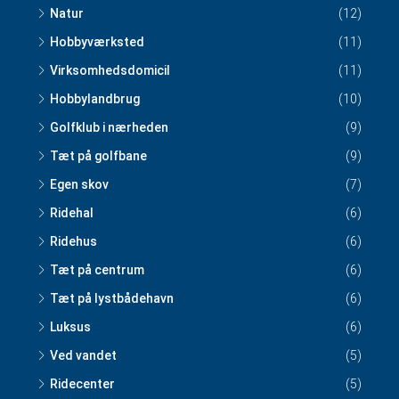
Natur
(12)
Hobbyværksted
(11)
Virksomhedsdomicil
(11)
Hobbylandbrug
(10)
Golfklub i nærheden
(9)
Tæt på golfbane
(9)
Egen skov
(7)
Ridehal
(6)
Ridehus
(6)
Tæt på centrum
(6)
Tæt på lystbådehavn
(6)
Luksus
(6)
Ved vandet
(5)
Ridecenter
(5)