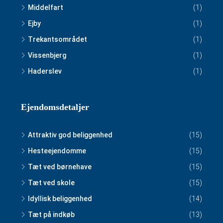
Middelfart
(1)
Ejby
(1)
Trekantsområdet
(1)
Vissenbjerg
(1)
Haderslev
(1)
Ejendomsdetaljer
Attraktiv god beliggenhed
(15)
Hesteejendomme
(15)
Tæt ved børnehave
(15)
Tæt ved skole
(15)
Idyllisk beliggenhed
(14)
Tæt på indkøb
(13)