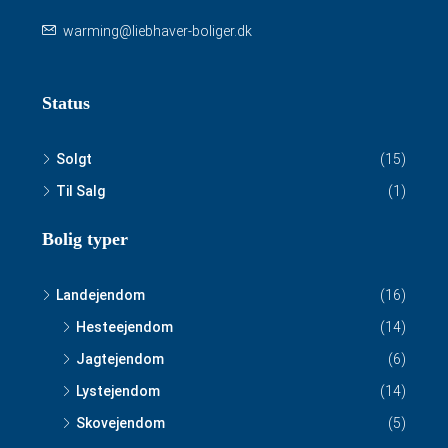
warming@liebhaver-boliger.dk
Status
Solgt
(15)
Til Salg
(1)
Bolig typer
Landejendom
(16)
Hesteejendom
(14)
Jagtejendom
(6)
Lystejendom
(14)
Skovejendom
(5)