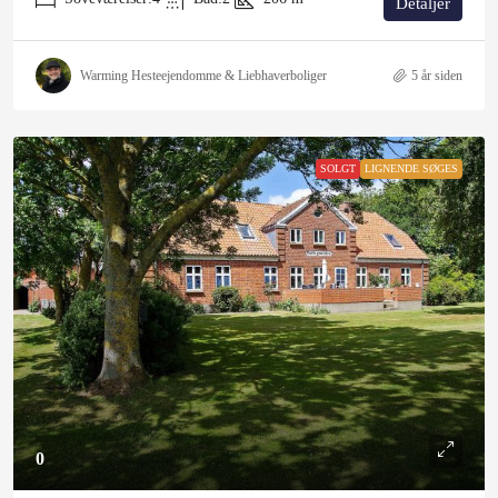
Detaljer
Warming Hesteejendomme & Liebhaverboliger
5 år siden
SOLGT
LIGNENDE SØGES
0