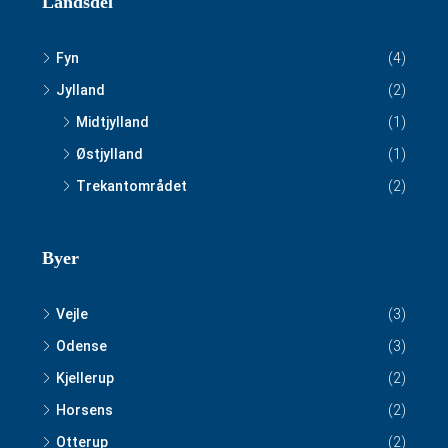
Landsdel
Fyn
(4)
Jylland
(2)
Midtjylland
(1)
Østjylland
(1)
Trekantområdet
(2)
Byer
Vejle
(3)
Odense
(3)
Kjellerup
(2)
Horsens
(2)
Otterup
(2)