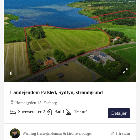
0
Landejendom Falsled, Sydfyn, strandgrund
Hornegyden 15, Faaborg
Soveværelser:
2
Bad:
1
150
m²
Detaljer
Warming Hesteejendomme & Liebhaverboliger
1 år siden