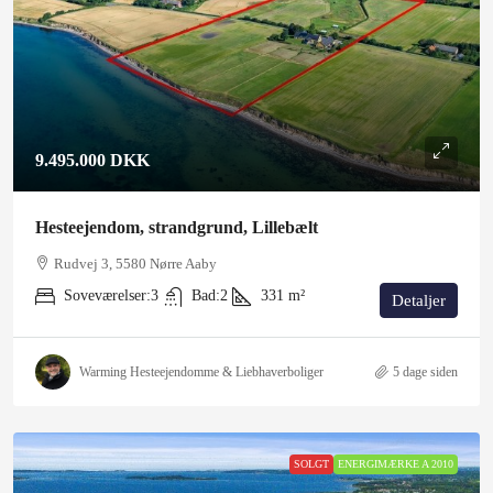
9.495.000 DKK
Hesteejendom, strandgrund, Lillebælt
Rudvej 3, 5580 Nørre Aaby
Soveværelser:
3
Bad:
2
331
m²
Detaljer
Warming Hesteejendomme & Liebhaverboliger
5 dage siden
SOLGT
ENERGIMÆRKE A 2010