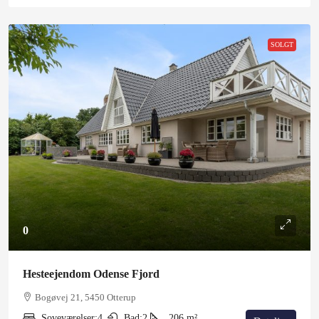
SOLGT
0
Hesteejendom Odense Fjord
Bogøvej 21, 5450 Otterup
Soveværelser:
4
Bad:
2
206
m²