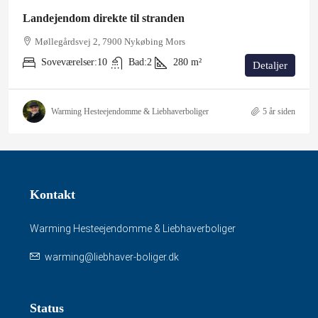
Landejendom direkte til stranden
Møllegårdsvej 2, 7900 Nykøbing Mors
Soveværelser:
10
Bad:
2
280
m²
Detaljer
Warming Hesteejendomme & Liebhaverboliger
5 år siden
Kontakt
Warming Hesteejendomme & Liebhaverboliger
warming@liebhaver-boliger.dk
Status