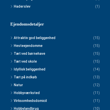
Haderslev
(1)
Ejendomsdetaljer
Attraktiv god beliggenhed
(15)
Hesteejendomme
(15)
Tæt ved børnehave
(15)
Tæt ved skole
(15)
Idyllisk beliggenhed
(14)
Tæt på indkøb
(13)
Natur
(12)
Hobbyværksted
(11)
Virksomhedsdomicil
(11)
Hobbylandbrug
(10)