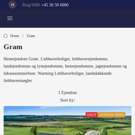
Ring/SMS
+45 30 50 6000
Home
Gram
Gram
Hesteejendom Gram. Liebhaverboliger, liebhaverejendomme,
landejendomme og lystejendomme, hesteejendomme, jagtejendomme og
luksussommerhuse. Warming Liebhaverboliger, landsdækkende
liebhavermægler.
1 Ejendom
Sort by:
SOLGT
LIGNENDE SØGES