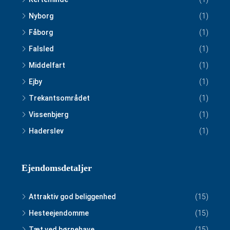
Nyborg
(1)
Fåborg
(1)
Falsled
(1)
Middelfart
(1)
Ejby
(1)
Trekantsområdet
(1)
Vissenbjerg
(1)
Haderslev
(1)
Ejendomsdetaljer
Attraktiv god beliggenhed
(15)
Hesteejendomme
(15)
Tæt ved børnehave
(15)