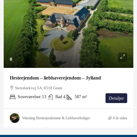
0
Hesteejendom – liebhaverejendom – Jylland
Stensbækvej 5A, 6510 Gram
Soveværelser:
13
Bad:
4
587
m²
Detaljer
Warming Hesteejendomme & Liebhaverboliger
6 år siden