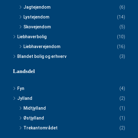
Jagtejendom
(6)
Lystejendom
(14)
Skovejendom
(5)
Liebhaverbolig
(10)
Liebhaverejendom
(16)
Blandet bolig og erhverv
(3)
Landsdel
Fyn
(4)
Jylland
(2)
Midtjylland
(1)
Østjylland
(1)
Trekantområdet
(2)