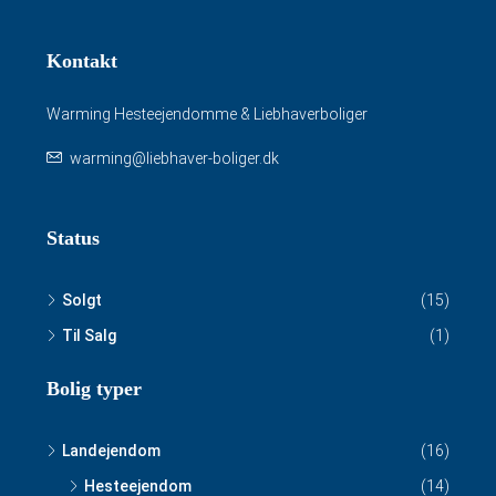
Kontakt
Warming Hesteejendomme & Liebhaverboliger
warming@liebhaver-boliger.dk
Status
Solgt
(15)
Til Salg
(1)
Bolig typer
Landejendom
(16)
Hesteejendom
(14)