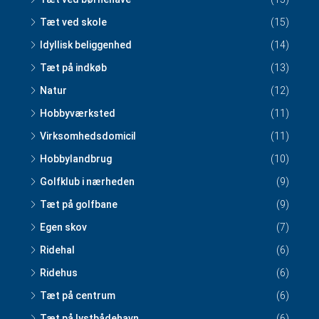
Tæt ved skole
(15)
Idyllisk beliggenhed
(14)
Tæt på indkøb
(13)
Natur
(12)
Hobbyværksted
(11)
Virksomhedsdomicil
(11)
Hobbylandbrug
(10)
Golfklub i nærheden
(9)
Tæt på golfbane
(9)
Egen skov
(7)
Ridehal
(6)
Ridehus
(6)
Tæt på centrum
(6)
Tæt på lystbådehavn
(6)